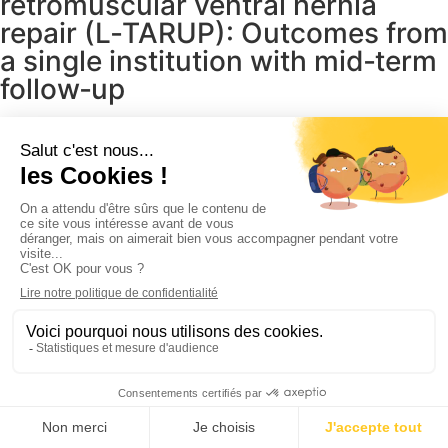
retromuscular ventral hernia
repair (L‑TARUP): Outcomes from
a single institution with mid‑term
follow‑up
P-039 composite pp/plla
monofilament 4dventral®
promotes an anti-inflammatory
response from human
macrophages in vitro
Anatomisches 4DMESH /
Laparoskopische Technik –
Vergleichende Studie aus dem
Register Club Hernie, 2023 –