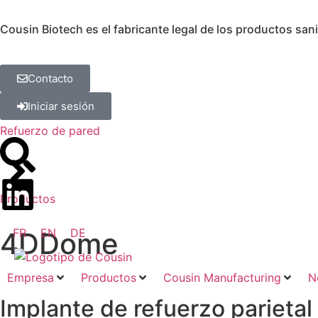
Cousin Biotech es el fabricante legal de los productos san
Contacto
Iniciar sesión
Refuerzo de pared
Productos
FR
EN
DE
4DDome
Empresa
Productos
Cousin Manufacturing
N
Implante de refuerzo parietal